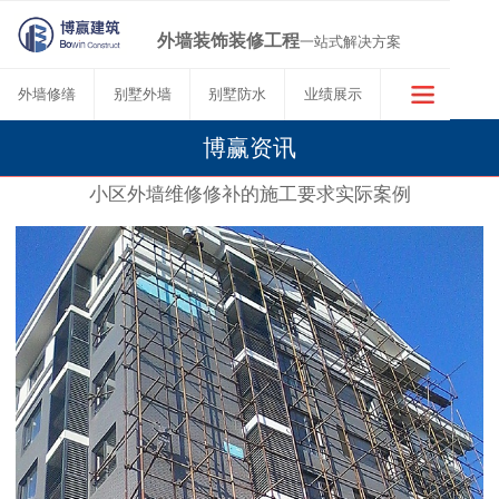
外墙装饰装修工程
一站式解决方案
外墙修缮
别墅外墙
别墅防水
业绩展示
博赢资讯
小区外墙维修修补的施工要求实际案例